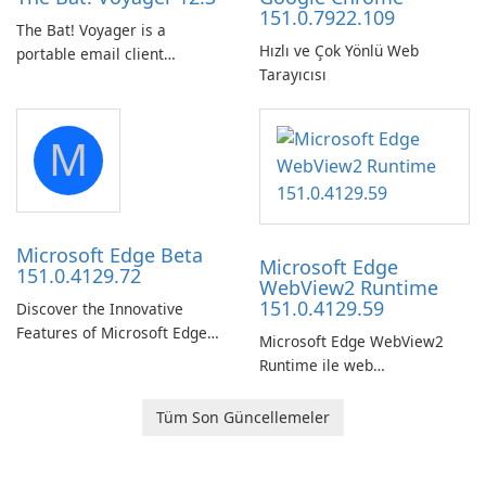
151.0.7922.109
The Bat! Voyager is a
Hızlı ve Çok Yönlü Web
portable email client
Tarayıcısı
software which you can
launch from any USB or
portable media on any
M
computer running Microsoft
Windows.
Microsoft Edge Beta
Microsoft Edge
151.0.4129.72
WebView2 Runtime
151.0.4129.59
Discover the Innovative
Features of Microsoft Edge
Microsoft Edge WebView2
Beta: The Future of Web
Runtime ile web
Browsing Microsoft Edge
uygulamanızı geliştirin!
Beta, developed by Microsoft
Tüm Son Güncellemeler
Corporation, is shaping the
landscape of modern web
browsers with its cutting-