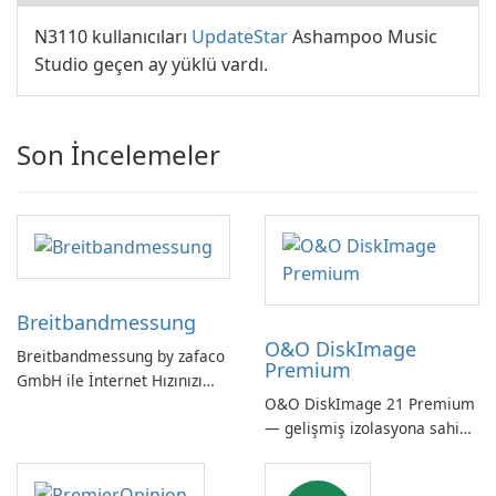
N3110 kullanıcıları
UpdateStar
Ashampoo Music
Studio geçen ay yüklü vardı.
Son İncelemeler
Breitbandmessung
O&O DiskImage
Breitbandmessung by zafaco
Premium
GmbH ile İnternet Hızınızı
O&O DiskImage 21 Premium
Kontrol Edin!
— gelişmiş izolasyona sahip
güçlü, Alman yapımı tam
sistem yedekleme