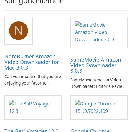
Son güncellemeler
N
NoteBurner Amazon
SameMovie Amazon
Video Downloader for
Video Downloader
Mac 3.0.3
3.0.3
Can you imagine that you are
SameMovie Amazon Video
enjoying your favorite
Downloader: Editor's Review
Amazon movies or TV shows
SameMovie Amazon Video
lying on the beach, camping
Downloader is a desktop
in the woods or even during
utility for saving Amazon
your long commute to work
Prime Video titles and other
by subway?
Amazon web-player content
to local drives in MP4 or MKV.
The Bat! Voyager 12.3
Google Chrome