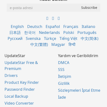
English
Deutsch
Español
Français
Italiano
日本語
한국어
Nederlands
Polski
Português
Русский
Svenska
Türkçe
Tiếng Việt
中文(简体)
中文(繁體)
Magyar
हिन्दी
UpdateStar
Yardım ve Geribildirim
UpdateStar Free &
DMCA
Premium
SSS
Drivers
İletişim
Product Key Finder
Gizlilik
Password Finder
Sözleşmeleri İptal Etme
Local Backup
İade
Video Converter